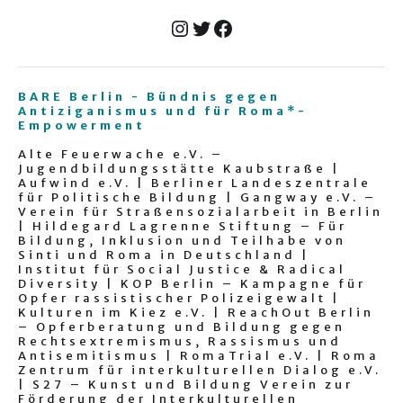
BARE Berlin - Bündnis gegen
Antiziganismus und für Roma*-
Empowerment
Alte Feuerwache e.V. –
Jugendbildungsstätte Kaubstraße |
Aufwind e.V. | Berliner Landeszentrale
für Politische Bildung | Gangway e.V. –
Verein für Straßensozialarbeit in Berlin
| Hildegard Lagrenne Stiftung – Für
Bildung, Inklusion und Teilhabe von
Sinti und Roma in Deutschland |
Institut für Social Justice & Radical
Diversity | KOP Berlin – Kampagne für
Opfer rassistischer Polizeigewalt |
Kulturen im Kiez e.V. | ReachOut Berlin
– Opferberatung und Bildung gegen
Rechtsextremismus, Rassismus und
Antisemitismus | RomaTrial e.V. | Roma
Zentrum für interkulturellen Dialog e.V.
| S27 – Kunst und Bildung Verein zur
Förderung der Interkulturellen