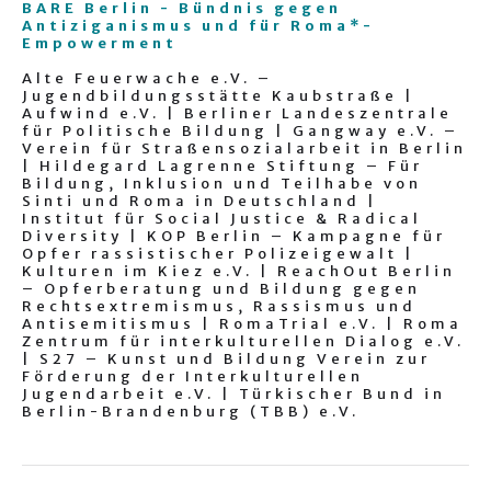
BARE Berlin - Bündnis gegen
Antiziganismus und für Roma*-
Empowerment
Alte Feuerwache e.V. –
Jugendbildungsstätte Kaubstraße |
Aufwind e.V. | Berliner Landeszentrale
für Politische Bildung | Gangway e.V. –
Verein für Straßensozialarbeit in Berlin
| Hildegard Lagrenne Stiftung – Für
Bildung, Inklusion und Teilhabe von
Sinti und Roma in Deutschland |
Institut für Social Justice & Radical
Diversity | KOP Berlin – Kampagne für
Opfer rassistischer Polizeigewalt |
Kulturen im Kiez e.V. | ReachOut Berlin
– Opferberatung und Bildung gegen
Rechtsextremismus, Rassismus und
Antisemitismus | RomaTrial e.V. | Roma
Zentrum für interkulturellen Dialog e.V.
| S27 – Kunst und Bildung Verein zur
Förderung der Interkulturellen
Jugendarbeit e.V. | Türkischer Bund in
Berlin-Brandenburg (TBB) e.V.