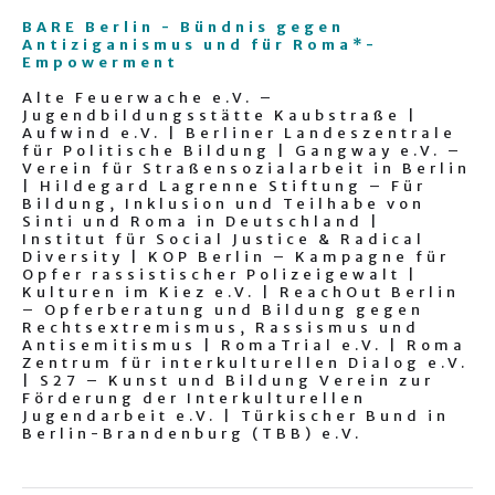
BARE Berlin - Bündnis gegen
Antiziganismus und für Roma*-
Empowerment
Alte Feuerwache e.V. –
Jugendbildungsstätte Kaubstraße |
Aufwind e.V. | Berliner Landeszentrale
für Politische Bildung | Gangway e.V. –
Verein für Straßensozialarbeit in Berlin
| Hildegard Lagrenne Stiftung – Für
Bildung, Inklusion und Teilhabe von
Sinti und Roma in Deutschland |
Institut für Social Justice & Radical
Diversity | KOP Berlin – Kampagne für
Opfer rassistischer Polizeigewalt |
Kulturen im Kiez e.V. | ReachOut Berlin
– Opferberatung und Bildung gegen
Rechtsextremismus, Rassismus und
Antisemitismus | RomaTrial e.V. | Roma
Zentrum für interkulturellen Dialog e.V.
| S27 – Kunst und Bildung Verein zur
Förderung der Interkulturellen
Jugendarbeit e.V. | Türkischer Bund in
Berlin-Brandenburg (TBB) e.V.